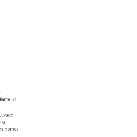
s.
iante un
ctivado,
una
los bornes