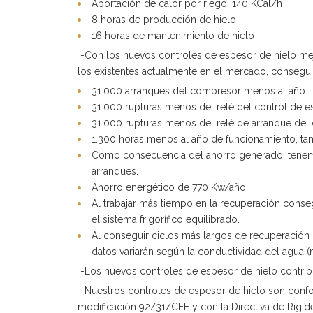
Aportación de calor por riego: 140 KCal/h
8 horas de producción de hielo
16 horas de mantenimiento de hielo
-Con los nuevos controles de espesor de hielo me
los existentes actualmente en el mercado, consegu
31.000 arranques del compresor menos al año.
31.000 rupturas menos del relé del control de e
31.000 rupturas menos del relé de arranque del
1.300 horas menos al año de funcionamiento, ta
Como consecuencia del ahorro generado, tenemo
arranques.
Ahorro energético de 770 Kw/año.
Al trabajar más tiempo en la recuperación cons
el sistema frigorífico equilibrado.
Al conseguir ciclos más largos de recuperación 
datos variarán según la conductividad del agua 
-Los nuevos controles de espesor de hielo contrib
-Nuestros controles de espesor de hielo son conf
modificación 92/31/CEE y con la Directiva de Rigi