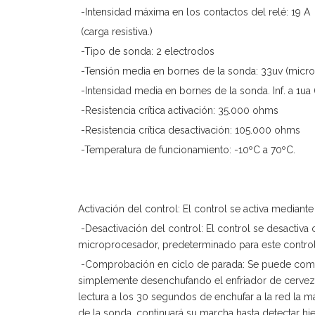
-Intensidad máxima en los contactos del relé: 19 A
(carga resistiva.)
-Tipo de sonda: 2 electrodos
-Tensión media en bornes de la sonda: 33uv (microv
-Intensidad media en bornes de la sonda. Inf. a 1ua
-Resistencia crítica activación: 35.000 ohms
-Resistencia crítica desactivación: 105.000 ohms
-Temperatura de funcionamiento: -10ºC a 70ºC.
Activación del control: El control se activa median
-Desactivación del control: El control se desactiv
microprocesador, predeterminado para este control
-Comprobación en ciclo de parada: Se puede comprob
simplemente desenchufando el enfriador de cerveza 
lectura a los 30 segundos de enchufar a la red la 
de la sonda, continuará su marcha hasta detectar hie