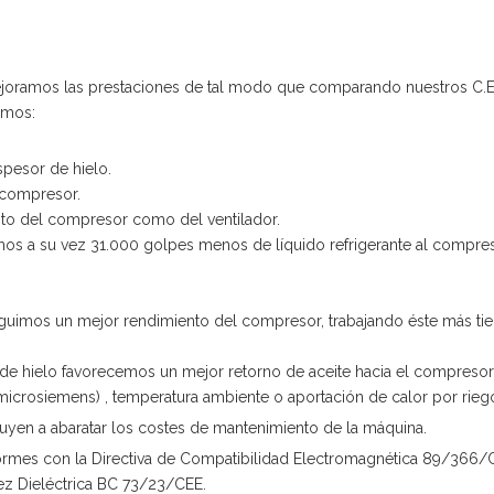
joramos las prestaciones de tal modo que comparando nuestros C.E
imos:
spesor de hielo.
 compresor.
nto del compresor como del ventilador.
s a su vez 31.000 golpes menos de líquido refrigerante al compres
eguimos un mejor rendimiento del compresor, trabajando éste más t
de hielo favorecemos un mejor retorno de aceite hacia el compresor
(microsiemens) , temperatura ambiente o aportación de calor por rieg
uyen a abaratar los costes de mantenimiento de la máquina.
ormes con la Directiva de Compatibilidad Electromagnética 89/366/
dez Dieléctrica BC 73/23/CEE.