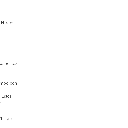
.H. con
or en los
iempo con
. Estos
o.
CEE y su