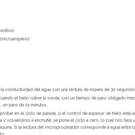
oltios)
 (microampério)
te la conductividad del agua con una lectura de espera de 30 segundo
a cuando el hielo cubre la sonda, con un tiempo de paro obligado med
, un paro de 21 minutos.
ar en el ciclo de parada, si el control de espesor de hielo está a
y volviéndolo a enchufar, se pone el ciclo a cero, lo cual nos hará 
máquina. Si la lectura del microprocesador corresponde a agua entre 
lo.