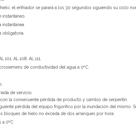
a hielo, el enfriador se parará a los 30 segundos siguiendo su ciclo no
 instantáneo.
 instantánea.
 obligatoria.
.101, AL.108, AL.111.
rosiemens de conductividad del agua a 0ºC.
o:
mada de servicio.
 con la consecuente pérdida de producto y cambio de serpentín.
guiente pérdida del equipo frigorífico por la inundación del mismo. 
s bloques de hielo no exceda de dos arranques por hora.
 a 0ºC